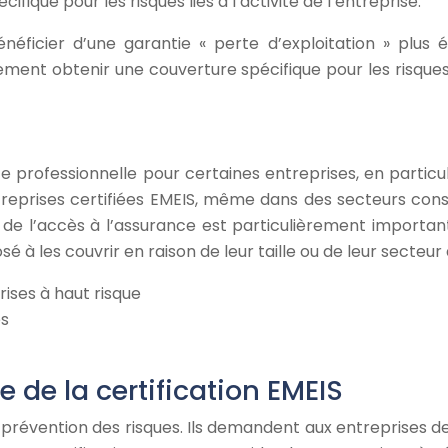
que pour les risques liés à l’activité de l’entreprise.
néficier d’une garantie « perte d’exploitation » plus é
galement obtenir une couverture spécifique pour les risqu
e
nce professionnelle pour certaines entreprises, en partic
treprises certifiées EMEIS, même dans des secteurs consi
on de l’accès à l’assurance est particulièrement import
é à les couvrir en raison de leur taille ou de leur secteur d
rises à haut risque
es
e de la certification EMEIS
e prévention des risques. Ils demandent aux entreprises 