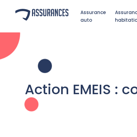
Assurance
Assuran
auto
habitati
Action EMEIS : c