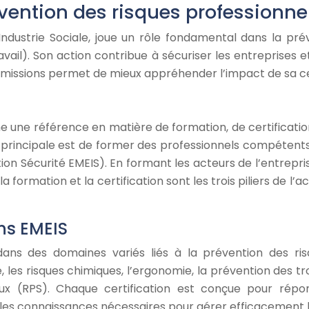
évention des risques professionne
’Industrie Sociale, joue un rôle fondamental dans la pré
ail). Son action contribue à sécuriser les entreprises et 
missions permet de mieux appréhender l’impact de sa cert
me une référence en matière de formation, de certifica
n principale est de former des professionnels compétents 
n Sécurité EMEIS). En formant les acteurs de l’entreprise
la formation et la certification sont les trois piliers de 
ons EMEIS
ns des domaines variés liés à la prévention des risqu
 les risques chimiques, l’ergonomie, la prévention des t
aux (RPS). Chaque certification est conçue pour répo
 les connaissances nécessaires pour gérer efficacement l