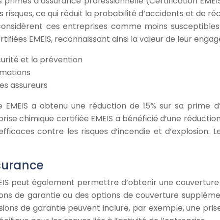
les primes d’assurance professionnelle (Certification EME
risques, ce qui réduit la probabilité d’accidents et de ré
 considèrent ces entreprises comme moins susceptibles 
tifiées EMEIS, reconnaissant ainsi la valeur de leur eng
rité et la prévention
amations
es assureurs
e EMEIS a obtenu une réduction de 15% sur sa prime d’as
ise chimique certifiée EMEIS a bénéficié d’une réducti
ficaces contre les risques d’incendie et d’explosion. L
surance
 EMEIS peut également permettre d’obtenir une couvertur
ions de garantie ou des options de couverture supplémen
ons de garantie peuvent inclure, par exemple, une prise 